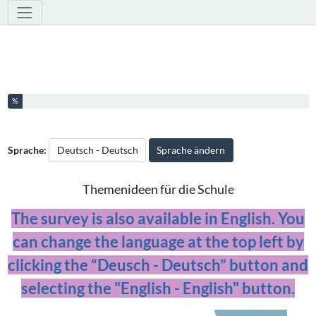
Werkzeuge
Sie haben % dieser Umfrage fertiggestellt.
%
Sprache:
Sprache ändern
Themenideen für die Schule
The survey is also available in English. You
can change the language at the top left by
clicking the “Deusch - Deutsch” button and
selecting the "English - English" button.